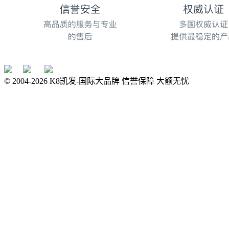
© 2004-
2026
K8凯发-国际大品牌 信誉保障 大额无忧