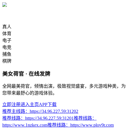
真人
体育
电子
电竞
捕鱼
棋牌
美女荷官 · 在线发牌
全网最美荷官，倾情出演，极致视觉盛宴，多元游戏种类，为
您带来最舒心的游戏体验。
立即注册
进入主页
APP下载
推荐主线路：
https://34.96.227.59:31202
推荐线路：
https://34.96.227.59:31201
推荐线路：
https://www.1nzkex.com
推荐线路：
https://www.plov9r.com