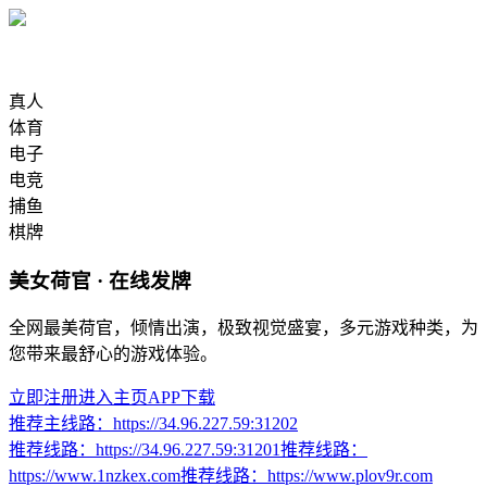
真人
体育
电子
电竞
捕鱼
棋牌
美女荷官 · 在线发牌
全网最美荷官，倾情出演，极致视觉盛宴，多元游戏种类，为
您带来最舒心的游戏体验。
立即注册
进入主页
APP下载
推荐主线路：
https://34.96.227.59:31202
推荐线路：
https://34.96.227.59:31201
推荐线路：
https://www.1nzkex.com
推荐线路：
https://www.plov9r.com